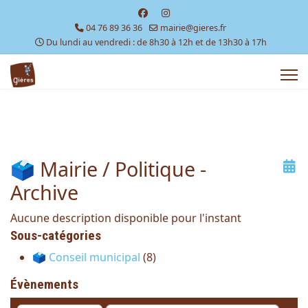
04 76 89 36 36
mairie@gieres.fr
Du lundi au vendredi : de 8h30 à 12h et de 13h30 à 17h
🗳 Mairie / Politique -
Archive
Aucune description disponible pour l'instant
Sous-catégories
🗳️ Conseil municipal
(8)
Évènements