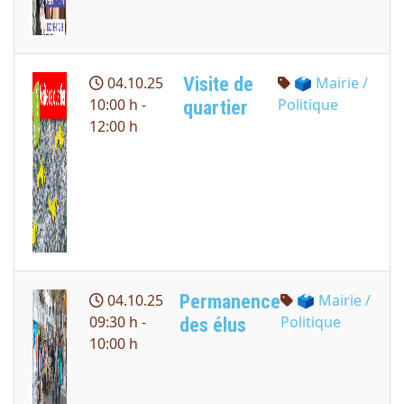
Visite de
04.10.25
🗳 Mairie /
10:00 h -
Politique
quartier
12:00 h
Permanence
04.10.25
🗳 Mairie /
09:30 h -
Politique
des élus
10:00 h