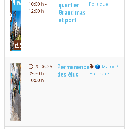
10:00 h -
Politique
quartier -
12:00 h
Grand mas
et port
Permanence
20.06.26
🗳 Mairie /
09:30 h -
Politique
des élus
10:00 h