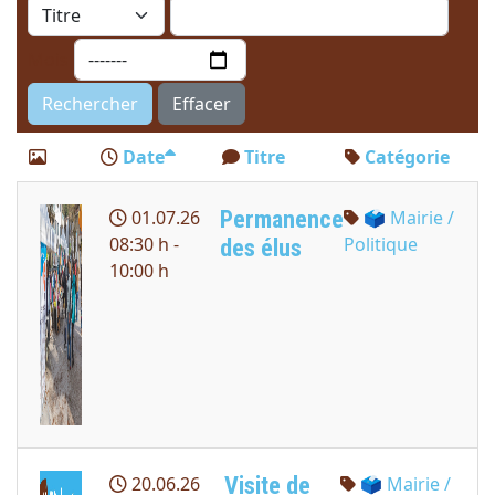
Mois
Rechercher
Effacer
Date
Titre
Catégorie
Permanence
01.07.26
🗳 Mairie /
08:30 h -
Politique
des élus
10:00 h
Visite de
20.06.26
🗳 Mairie /