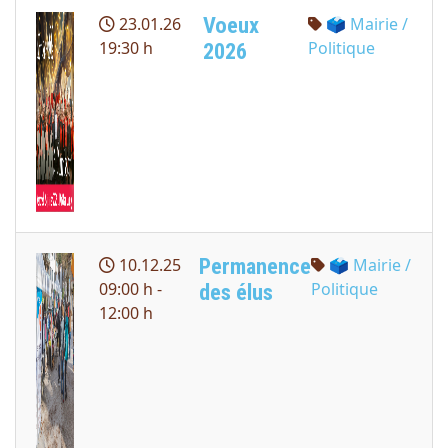
Voeux
23.01.26
🗳 Mairie /
19:30 h
Politique
2026
Permanence
10.12.25
🗳 Mairie /
09:00 h -
Politique
des élus
12:00 h