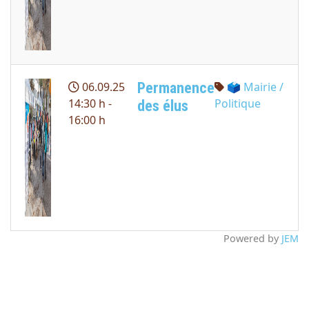
Permanence
06.09.25
🗳 Mairie /
14:30 h -
Politique
des élus
16:00 h
Powered by
JEM