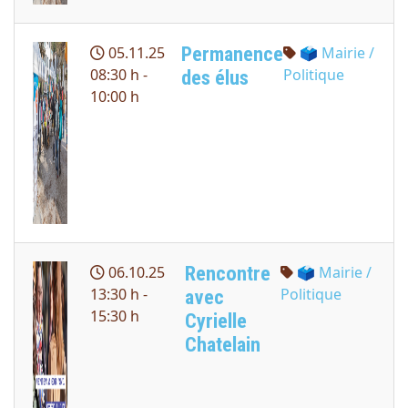
Permanence
05.11.25
🗳 Mairie /
08:30 h -
Politique
des élus
10:00 h
Rencontre
06.10.25
🗳 Mairie /
13:30 h -
Politique
avec
15:30 h
Cyrielle
Chatelain