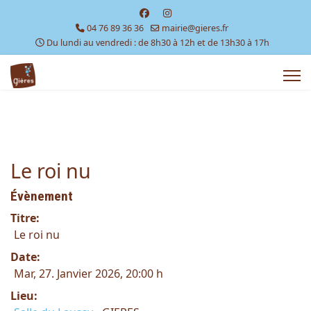
04 76 89 36 36
mairie@gieres.fr
Du lundi au vendredi : de 8h30 à 12h et de 13h30 à 17h
Le roi nu
Évènement
Titre:
Le roi nu
Date:
Mar, 27. Janvier 2026
, 20:00 h
Lieu: