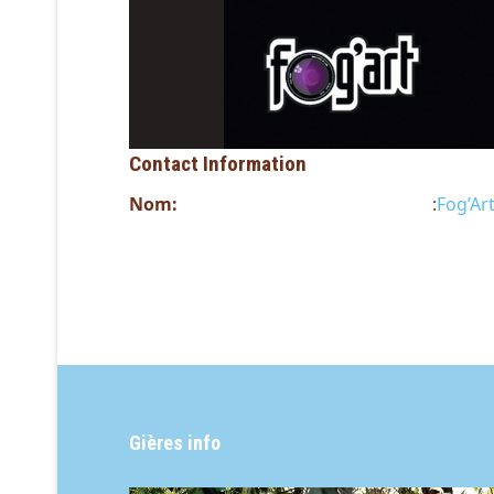
Contact Information
Nom:
:
Fog’Ar
Gières info