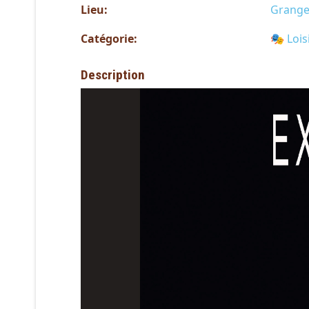
Lieu:
Grange
Catégorie:
🎭 Lois
Description