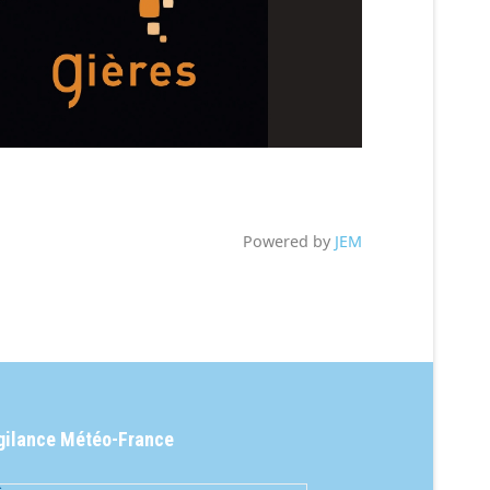
Powered by
JEM
gilance Météo-France