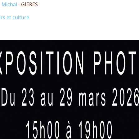
 Michal
- GIERES
irs et culture