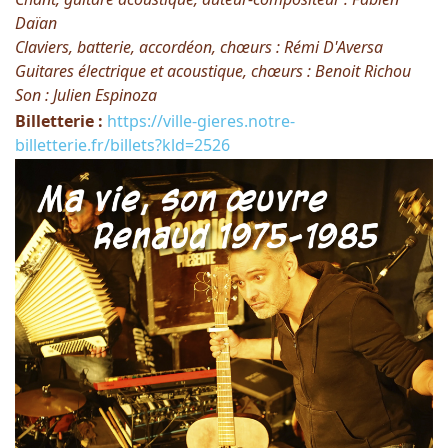
Daïan
Claviers, batterie, accordéon, chœurs : Rémi D'Aversa
Guitares électrique et acoustique, chœurs : Benoit Richou
Son : Julien Espinoza
Billetterie :
https://ville-gieres.notre-
billetterie.fr/billets?kld=2526