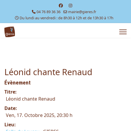
04 76 89 36 36
mairie@gieres.fr
Du lundi au vendredi : de 8h30 à 12h et de 13h30 à 17h
Léonid chante Renaud
Évènement
Titre:
Léonid chante Renaud
Date:
Ven, 17. Octobre 2025
, 20:30 h
Lieu: