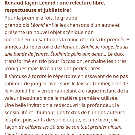
Renaud façon Léonid :
une relecture libre,
respectueuse et jubilatoire !
Pour la première fois, le groupe
grenoblois
Léonid
enfile les chansons d’un autre et
présente un nouvel objet scénique non
identifié en puisant dans la mine d’or des dix premières
années du répertoire de Renaud.
Banlieue rouge, Je suis
une bande de jeunes,
É
tudiants poils aux dents...
Le duo,
transformé en trio pour l’occasion, enchaîne les titres
iconiques mais livre aussi des perles rares.
Il s’amuse à tordre le répertoire en essayant de ne pas
l’abîmer, de jongler avec sans le laisser tomber, bref de
le « léonidifier » en se rappelant à chaque instant de la
valeur inestimable de la matière première utilisée.
Une belle invitation à redécouvrir la profondeur, la
sensibilité et l'humour des textes de l'un des auteurs
les plus puissants de son époque, et une bien jolie
façon
de célébrer les 50 ans
de son tout premier album.
Chant, guitare acoustique, auteur-compositeur : Fabien